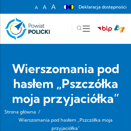
Przejdź do treści
A
A
Deklaracja dostępności
A
Set font size to 100%
Set font size to 125%
Set font size to 150%
Wierszomania pod
hasłem „Pszczółka
moja przyjaciółka”
Strona główna
/
Wierszomania pod hasłem „Pszczółka moja
przyjaciółka”