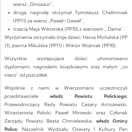
wiersz „Dinozaur”,
drugą nagrodę otrzymał Tymoteusz Chełminiak
(PP11) za wiersz „Paweł i Gaweł”,
trzecią Maja Wiktorska (PP10) z wierszem „ Dama”.
Wyróżnienia otrzymało troje dzieci: Hania Michalska (PP
11), Joanna Mikulska (PP11) i Wiktor Woźniak (PP10).
Wszystkie występujące dzieci uhonorowano
dyplomami, nagrodami książkowymi oraz małym „co
nieco” od pszczółek.
Wspólnie z nami w Wierszomanii uczestniczyli
przedstawiciele
władz Powiatu Polickiego:
Przewodniczący Rady Powiatu Cezary Arciszewski,
Wicestarosta Policki Paweł Mirowski oraz Członek
Zarządu Powiatu Beata Chmielewska;
władz Gminy
Police:
Naczelnik Wydziału Oświaty I Kultury Pan