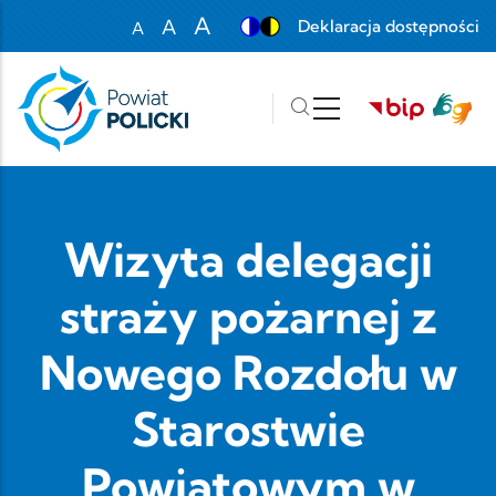
Przejdź do treści
A
A
Deklaracja dostępności
A
Set font size to 100%
Set font size to 125%
Set font size to 150%
Wizyta delegacji
straży pożarnej z
Nowego Rozdołu w
Starostwie
Powiatowym w