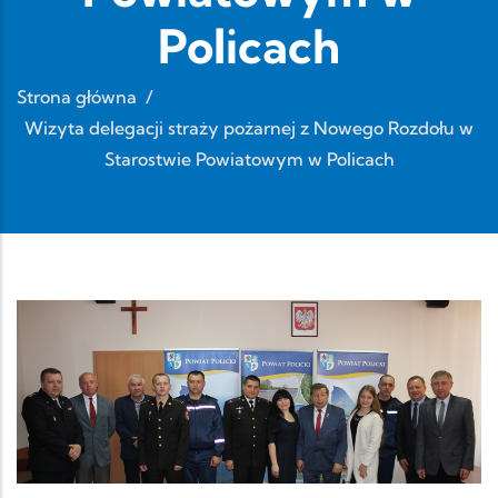
Policach
Strona główna
/
Wizyta delegacji straży pożarnej z Nowego Rozdołu w
Starostwie Powiatowym w Policach