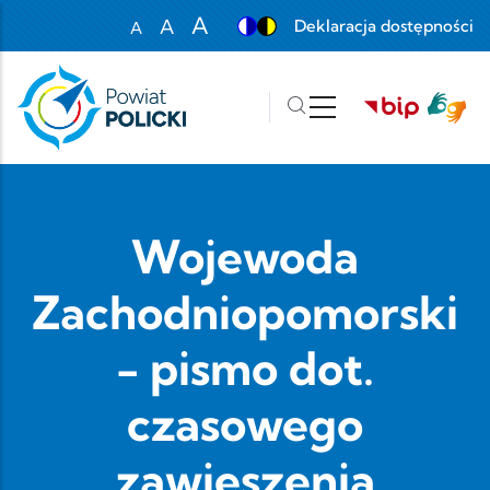
Przejdź do treści
A
A
Deklaracja dostępności
A
Set font size to 100%
Set font size to 125%
Set font size to 150%
Wojewoda
Zachodniopomorski
- pismo dot.
czasowego
zawieszenia