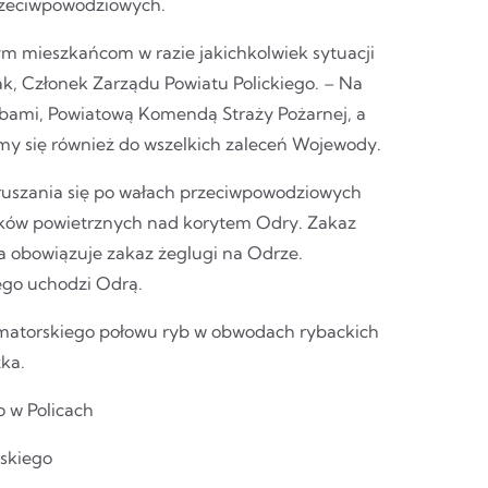
przeciwpowodziowych.
ym mieszkańcom w razie jakichkolwiek sytuacji
k, Członek Zarządu Powiatu Polickiego. – Na
bami, Powiatową Komendą Straży Pożarnej, a
my się również do wszelkich zaleceń Wojewody.
ruszania się po wałach przeciwpowodziowych
tków powietrznych nad korytem Odry. Zakaz
a obowiązuje zakaz żeglugi na Odrze.
ego uchodzi Odrą.
 amatorskiego połowu ryb w obwodach rybackich
zka.
o w Policach
rskiego