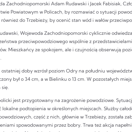
a Zachodniopomorski Adam Rudawski i Jacek Fabisiak, Człone
stwie Powiatowym w Policach, by rozmawiać o sytuacji powod
ię również do Trzebieży, by ocenić stan wód i wałów przeciw
dawski, Wojewoda Zachodniopomorski cyklicznie odwiedza 
zeństwa przeciwpowodziowego wspólnie z przedstawicielami
ów. Mieszkańcy ze spokojem, ale i czujnością obserwują poz
ą.
 ostatniej doby wzrósł poziom Odry na południu województ
zony był o 34 cm, a w Bielinku o 13 cm. W pozostałych miej
 się.
policki jest przygotowany na zagrożenie powodziowe. Sytuacj
ć lokalne podtopienia w określonych miejscach. Służby cało
powodziowych, część z nich, głównie w Trzebieży, została z
eniami spowodowanymi przez bobry. Trwa też akcja napełni