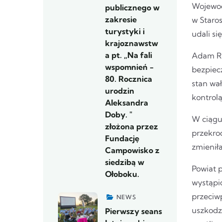
Wojewod
publicznego w
zakresie
w Staro
turystyki i
udali s
krajoznawstw
a pt. „Na fali
Adam Ru
wspomnień -
bezpiec
80. Rocznica
stan wał
urodzin
kontrol
Aleksandra
Doby. "
W ciągu
złożona przez
przekroc
Fundację
zmieniła
Campowisko z
siedzibą w
Powiat 
Ołoboku.
wystąpi
przeciw
NEWS
uszkodz
Pierwszy seans