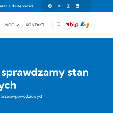
aracja dostępności
25%
e to 150%
NGO
KONTAKT
 sprawdzamy stan
wych
w przeciwpowodziowych