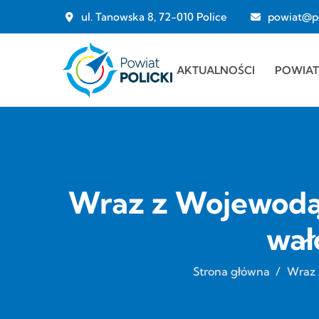
Przejdź do treści
ul. Tanowska 8, 72-010 Police
powiat@pol
Main navigation
AKTUALNOŚCI
POWIAT
Wraz z Wojewodą
wał
Strona główna
/
Wraz 