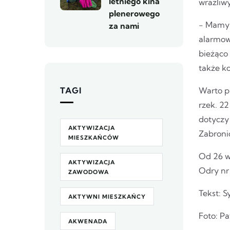
letniego kina
wrażliw
plenerowego
- Mamy 
za nami
alarmow
bieżąco
także k
TAGI
Warto p
rzek. 2
dotyczy
AKTYWIZACJA
Zabroni
MIESZKAŃCÓW
Od 26 w
AKTYWIZACJA
Odry nr 
ZAWODOWA
Tekst: 
AKTYWNI MIESZKAŃCY
Foto: P
AKWENADA