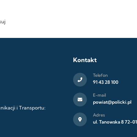
uj
Kontakt
Telefon
91 43 28 100
E-mail
powiat@policki.pl
kacji i Transportu:
Adres
ul. Tanowska 8 72-01