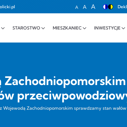
A
A
icki.pl
Dekl
A
Set font size to 100%
Set font size to 1
Set font siz
STAROSTWO
MIESZKANIEC
INWESTYCJE
 Zachodniopomorskim
ów przeciwpowodzio
z Wojewodą Zachodniopomorskim sprawdzamy stan wałó