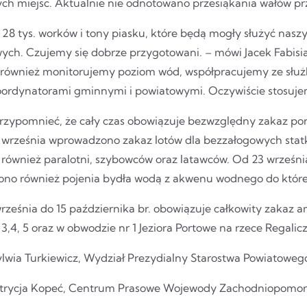
ych miejsc. Aktualnie nie odnotowano przesiąkania wałów 
28 tys. worków i tony piasku, które będą mogły służyć nasz
ych. Czujemy się dobrze przygotowani. – mówi Jacek Fabisia
 również monitorujemy poziom wód, współpracujemy ze służ
oordynatorami gminnymi i powiatowymi. Oczywiście stosuje
rzypomnieć, że cały czas obowiązuje bezwzględny zakaz po
2 września wprowadzono zakaz lotów dla bezzałogowych sta
 również paralotni, szybowców oraz latawców. Od 23 wrześni
ono również pojenia bydła wodą z akwenu wodnego do któr
rześnia do 15 października br. obowiązuje całkowity zakaz
3,4, 5 oraz w obwodzie nr 1 Jeziora Portowe na rzece Regalic
Sylwia Turkiewicz, Wydział Prezydialny Starostwa Powiatoweg
atrycja Kopeć, Centrum Prasowe Wojewody Zachodniopomo