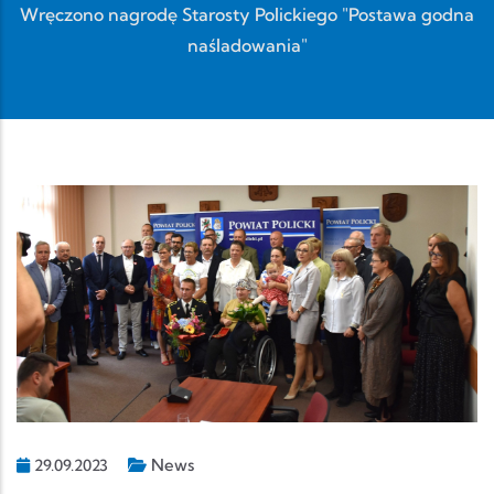
Wręczono nagrodę Starosty Polickiego "Postawa godna
naśladowania"
News
29.09.2023