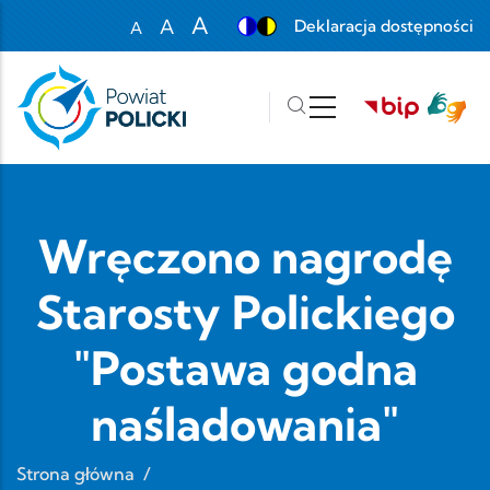
Przejdź do treści
A
A
Deklaracja dostępności
A
Set font size to 100%
Set font size to 125%
Set font size to 150%
Wręczono nagrodę
Starosty Polickiego
"Postawa godna
naśladowania"
Strona główna
/