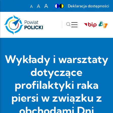
Przejdź do treści
A
A
Deklaracja dostępności
A
Set font size to 100%
Set font size to 125%
Set font size to 150%
Wykłady i warsztaty
dotyczące
profilaktyki raka
piersi w związku z
obchodami Dni