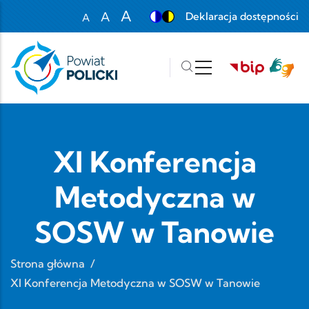
Przejdź do treści
A
A
Deklaracja dostępności
A
Set font size to 100%
Set font size to 125%
Set font size to 150%
XI Konferencja
Metodyczna w
SOSW w Tanowie
Strona główna
/
XI Konferencja Metodyczna w SOSW w Tanowie