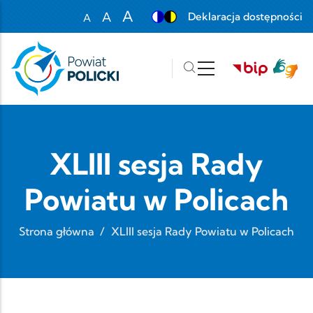
Przejdź do treści
A
A
Deklaracja dostępności
A
Set font size to 100%
Set font size to 125%
Set font size to 150%
XLIII sesja Rady
Powiatu w Policach
Strona główna
/
XLIII sesja Rady Powiatu w Policach