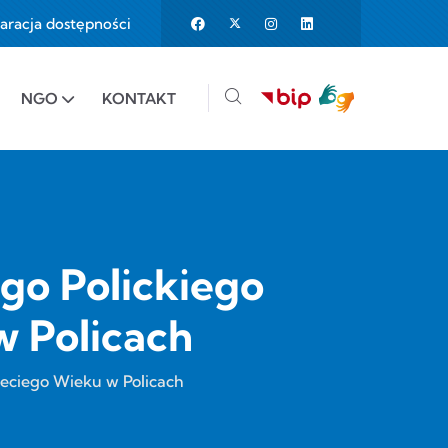
aracja dostępności
25%
e to 150%
NGO
KONTAKT
go Polickiego
w Policach
zeciego Wieku w Policach