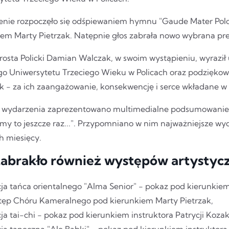
nie rozpoczęło się odśpiewaniem hymnu "Gaude Mater Pol
iem Marty Pietrzak. Natępnie głos zabrała nowo wybrana pre
rosta Policki Damian Walczak, w swoim wystąpieniu, wyraził 
go Uniwersytetu Trzeciego Wieku w Policach oraz podziękował
k - za ich zaangażowanie, konsekwencję i serce wkładane w r
 wydarzenia zaprezentowano multimedialne podsumowanie 
my to jeszcze raz...". Przypomniano w nim najważniejsze wyd
h miesięcy.
zabrakło również występów artystyc
ja tańca orientalnego "Alma Senior" - pokaz pod kierunkiem 
tęp Chóru Kameralnego pod kierunkiem Marty Pietrzak,
ja tai-chi - pokaz pod kierunkiem instruktora Patrycji Kozak
ja taneczna "Ale Babki" - pokaz pod kierunkiem instruktora 