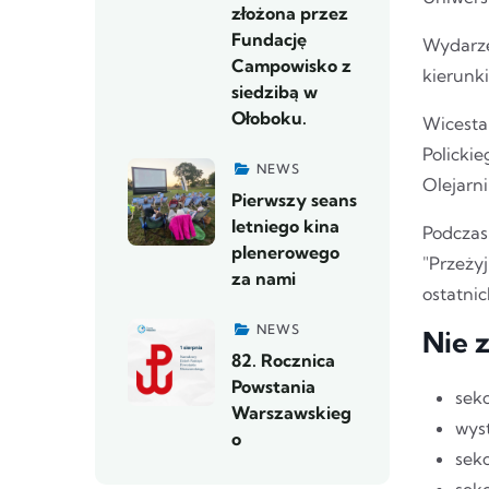
złożona przez
Fundację
Wydarze
Campowisko z
kierunk
siedzibą w
Ołoboku.
Wicesta
Polickie
NEWS
Olejarni
Pierwszy seans
letniego kina
Podczas
plenerowego
"Przeżyj
za nami
ostatnic
NEWS
Nie 
82. Rocznica
Powstania
sekc
Warszawskieg
wys
o
sekc
sekc