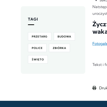
Natstęp
uroczys
TAGI
Życz
waka
PRZETARG
BUDOWA
Fotogal
POLICE
ZBIÓRKA
ŚWIĘTO
Tekst i 
Druk