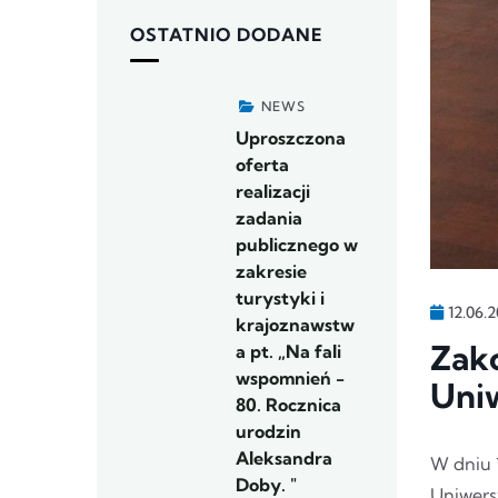
OSTATNIO DODANE
NEWS
Uproszczona
oferta
realizacji
zadania
publicznego w
zakresie
turystyki i
12.06.
krajoznawstw
Zako
a pt. „Na fali
wspomnień -
Uni
80. Rocznica
urodzin
Aleksandra
W dniu 
Doby. "
Uniwers