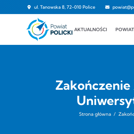
Przejdź do treści
ul. Tanowska 8, 72-010 Police
powiat@pol
Main navigation
AKTUALNOŚCI
POWIAT
Zakończenie 
Uniwersyt
Strona główna
/
Zakońc