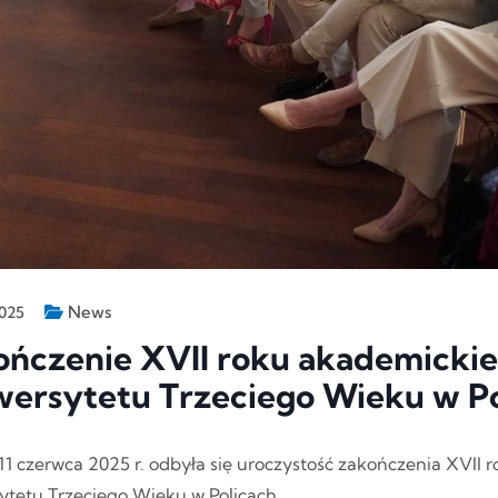
News
2025
ńczenie XVII roku akademickie
wersytetu Trzeciego Wieku w Po
11 czerwca 2025 r. odbyła się uroczystość zakończenia XVII
ytetu Trzeciego Wieku w Policach.