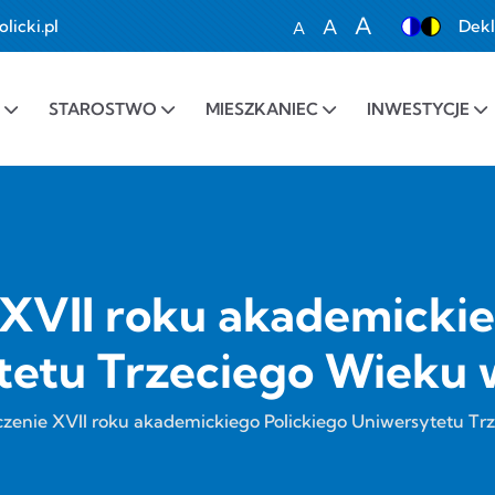
A
A
icki.pl
Dekl
A
Set font size to 100%
Set font size to 1
Set font siz
STAROSTWO
MIESZKANIEC
INWESTYCJE
XVII roku akademickie
etu Trzeciego Wieku 
zenie XVII roku akademickiego Polickiego Uniwersytetu Tr