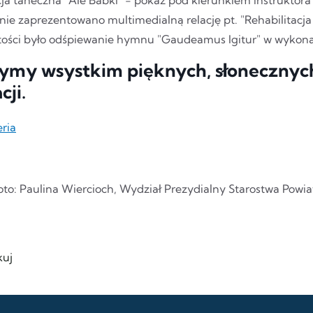
nie zaprezentowano multimedialną relację pt. "Rehabilitacj
tości było odśpiewanie hymnu "Gaudeamus Igitur" w wykon
ymy wsystkim pięknych, słonecznych
cji.
eria
foto: Paulina Wiercioch, Wydział Prezydialny Starostwa Powi
uj