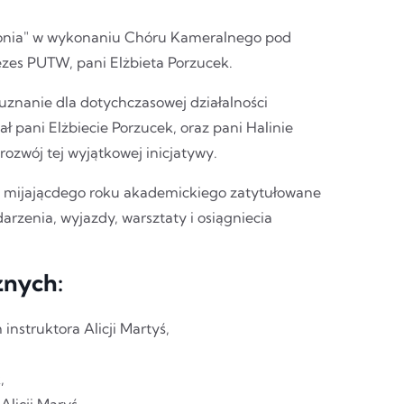
onia" w wykonaniu Chóru Kameralnego pod
zes PUTW, pani Elżbieta Porzucek.
uznanie dla dotychczasowej działalności
 pani Elżbiecie Porzucek, oraz pani Halinie
ozwój tej wyjątkowej inicjatywy.
mijającdego roku akademickiego zatytułowane
arzenia, wyjazdy, warsztaty i osiągniecia
znych:
instruktora Alicji Martyś,
,
Alicji Maryś.