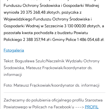
Funduszu Ochrony Środowiska i Gospodarki Wodnej
wyniosła
20 375 268,48 z
łotych, pożyczka z
Wojewódzkiego Funduszu Ochrony Środowiska i
Gospodarki Wodnej w Szczecinie
3 130 000,00 złotych, a
p
ozostała kwota pochodziła z budżetu Powiatu
Polickiego
2 388 357,94 zł
i Gminy Police
1 486 054,68 zł.
Fotogaleria
Tekst: Bogusława Szulc/Naczelnik Wydziału Ochrony
Środowiska, Mateusz Frąckowiak/koordynator ds.
informacji
Foto: Mateusz Frąckowiak/koordynator ds. informacji
Zachęcamy do polubienia oficjalnego profilu Starostwa
Powiatowego w Policach na Facebook'u --->
PROFIL