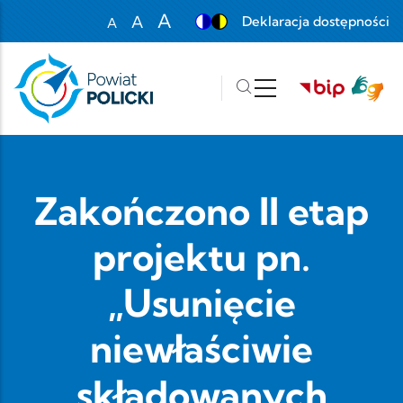
Przejdź do treści
A
A
Deklaracja dostępności
A
Set font size to 100%
Set font size to 125%
Set font size to 150%
Zakończono II etap
projektu pn.
„Usunięcie
niewłaściwie
składowanych