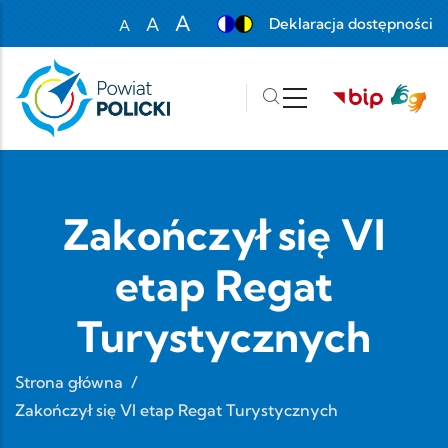
Przejdź do treści
A
A
Deklaracja dostępności
A
Set font size to 100%
Set font size to 125%
Set font size to 150%
Zakończył się VI
etap Regat
Turystycznych
Strona główna
/
Zakończył się VI etap Regat Turystycznych