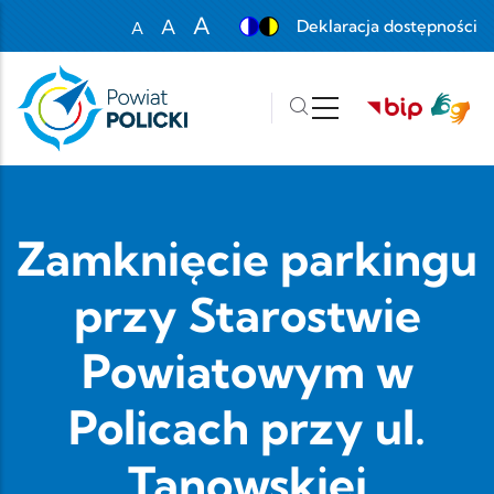
Przejdź do treści
A
A
Deklaracja dostępności
A
Set font size to 100%
Set font size to 125%
Set font size to 150%
Zamknięcie parkingu
przy Starostwie
Powiatowym w
Policach przy ul.
Tanowskiej