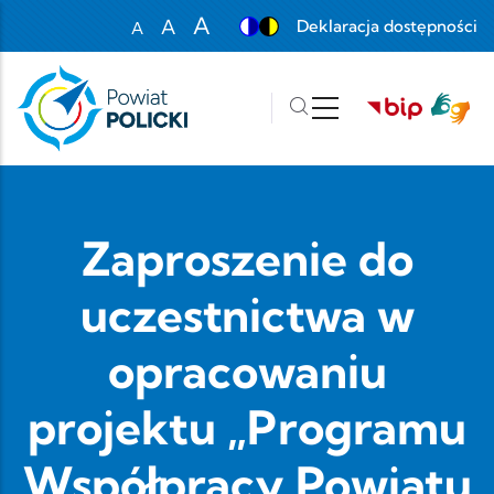
Przejdź do treści
A
A
Deklaracja dostępności
A
Set font size to 100%
Set font size to 125%
Set font size to 150%
Zaproszenie do
uczestnictwa w
opracowaniu
projektu „Programu
Współpracy Powiatu