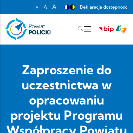
Przejdź do treści
A
A
Deklaracja dostępności
A
Set font size to 100%
Set font size to 125%
Set font size to 150%
Zaproszenie do
uczestnictwa w
opracowaniu
projektu Programu
Współpracy Powiatu