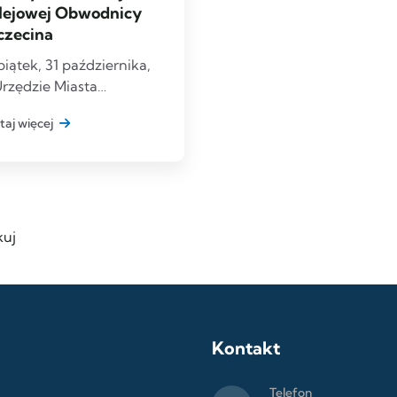
lejowej Obwodnicy
czecina
iątek, 31 października,
rzędzie Miasta
zecin odbyło się
taj więcej
tkanie, podczas
rego – wspólnie z
ezydentem
uj
Kontakt
Telefon