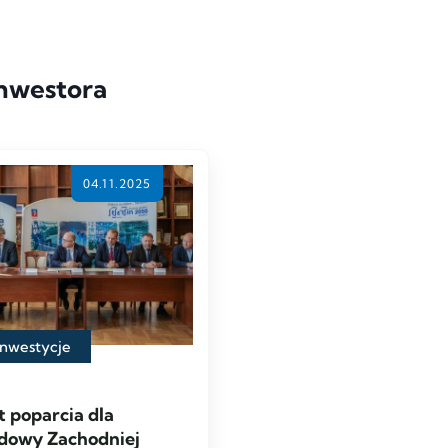
inwestora
04.11.2025
Inwestycje
t poparcia dla
dowy Zachodniej