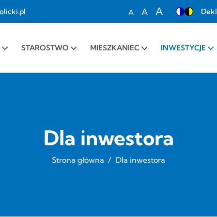
A
A
icki.pl
Dekl
A
Set font size to 100%
Set font size to 1
Set font siz
STAROSTWO
MIESZKANIEC
INWESTYCJE
Dla inwestora
Strona główna
/
Dla inwestora