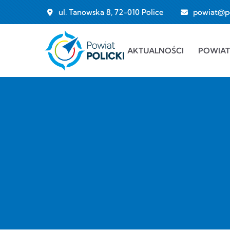
Przejdź do treści
ul. Tanowska 8, 72-010 Police
powiat@pol
Main navigation
AKTUALNOŚCI
POWIAT