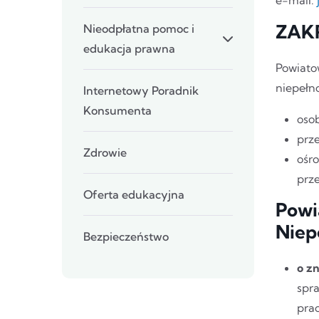
ZAK
Nieodpłatna pomoc i
edukacja prawna
Powiato
niepełn
Internetowy Poradnik
Konsumenta
oso
prz
Zdrowie
ośr
prz
Oferta edukacyjna
Powi
Niep
Bezpieczeństwo
o z
spr
prac