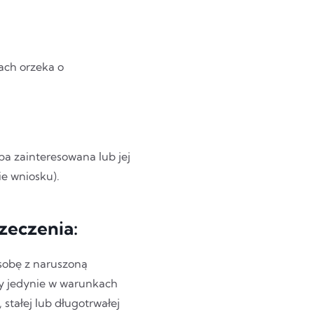
ach orzeka o
a zainteresowana lub jej
e wniosku).
zeczenia:
osobę z naruszoną
cy jedynie w warunkach
 stałej lub długotrwałej