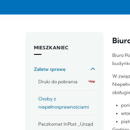
Biur
MIESZKANIEC
Biuro P
budynku
Załatw sprawę
W związ
Druki do pobrania
Niepełno
obsługi
Osoby z
poni
niepełnosprawnościami
wtor
piąt
Paczkomat InPost ,,Urząd
Godziny