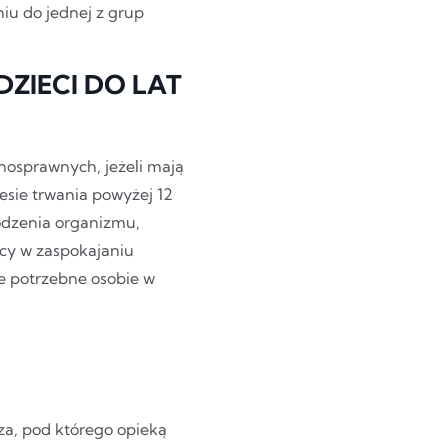
niu do jednej z grup
ZIECI DO LAT
łnosprawnych, jeżeli mają
sie trwania powyżej 12
odzenia organizmu,
cy w zaspokajaniu
e potrzebne osobie w
za, pod którego opieką