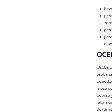
bez
prz
zdr
prz
prz
o p
OCE
Osoba z
osoba z
posiedz
może uc
poprawy
lekarsk
dokumen