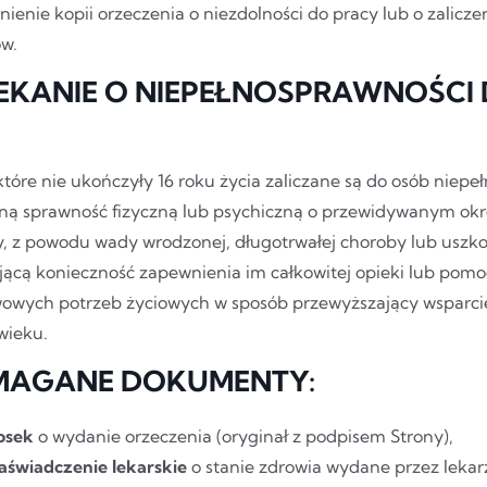
ienie kopii orzeczenia o niezdolności do pracy lub o zalicze
ów.
EKANIE O NIEPEŁNOSPRAWNOŚCI D
tóre nie ukończyły 16 roku życia zaliczane są do osób niepe
ną sprawność fizyczną lub psychiczną o przewidywanym okre
y, z powodu wady wrodzonej, długotrwałej choroby lub uszk
ącą konieczność zapewnienia im całkowitej opieki lub pomo
owych potrzeb życiowych w sposób przewyższający wsparci
wieku.
AGANE DOKUMENTY:
osek
o wydanie orzeczenia (oryginał z podpisem Strony),
aświadczenie lekarskie
o stanie zdrowia wydane przez lekar