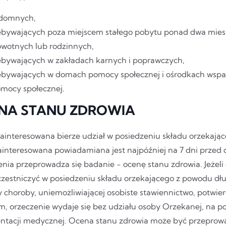
domnych,
ebywających poza miejscem stałego pobytu ponad dwa mies
owotnych lub rodzinnych,
ebywających w zakładach karnych i poprawczych,
ebywających w domach pomocy społecznej i ośrodkach wspar
omocy społecznej.
NA STANU ZDROWIA
ainteresowana bierze udział w posiedzeniu składu orzekając
ainteresowana powiadamiana jest najpóźniej na 7 dni przed 
enia przeprowadza się badanie - ocenę stanu zdrowia. Jeżeli
zestniczyć w posiedzeniu składu orzekającego z powodu dług
 choroby, uniemożliwiającej osobiste stawiennictwo, potwi
im, orzeczenie wydaje się bez udziału osoby Orzekanej, na p
tacji medycznej. Ocena stanu zdrowia może być przeprowad