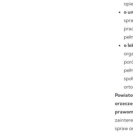
opie
o u
spr
pra
pełn
o l
org
por
pełn
spo
orto
Powiato
orzecze
prawomo
zainter
spraw o