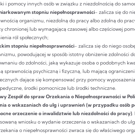
ki i pomocy innych osób w związku z niezdolnością do samod
miarkowanym stopniu niepełnosprawności
- zalicza się do 
awnością organizmu, niezdolną do pracy albo zdolną do pra
cy chronionej lub wymagającą czasowej albo częściowej pom
ienia ról społecznych;
ekkim stopniu niepełnosprawności
- zalicza się do niego oso
anizmu, powodującej w sposób istotny obniżenie zdolności 
ównaniu do zdolności, jaką wykazuje osoba o podobnych kwa
ą sprawnością psychiczną i fizyczną, lub mającą ograniczeni
łecznych dające się kompensować przy pomocy wyposażeni
pedyczne, środki pomocnicze lub środki techniczne.
wy Zespół do spraw Orzekania o Niepełnosprawności w Pol
nia o wskazaniach do ulg i uprawnień (w przypadku osób p
cne orzeczenie o inwalidztwie lub niezdolności do pracy)
.
esowaną wniosku o wydanie orzeczenia o wskazaniach do ulg 
rzekania o niepełnosprawności zwraca się do właściwego or