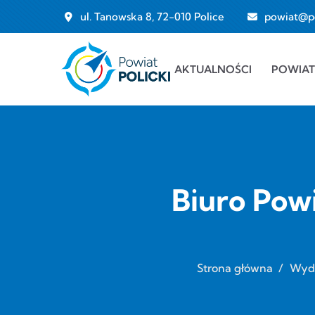
Przejdź do treści
ul. Tanowska 8, 72-010 Police
powiat@pol
Main navigation
AKTUALNOŚCI
POWIAT
Biuro Pow
Strona główna
/
Wydz