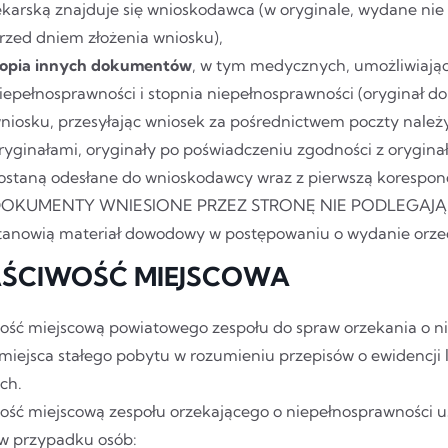
ekarską znajduje się wnioskodawca (w oryginale, wydane nie 
rzed dniem złożenia wniosku),
opia innych dokumentów
, w tym medycznych, umożliwiają
iepełnosprawności i stopnia niepełnosprawności (oryginał d
niosku, przesyłając wniosek za pośrednictwem poczty należy
ryginałami, oryginały po poświadczeniu zgodności z orygina
ostaną odesłane do wnioskodawcy wraz z pierwszą korespo
OKUMENTY WNIESIONE PRZEZ STRONĘ NIE PODLEGAJĄ
tanowią materiał dowodowy w postępowaniu o wydanie orze
ŚCIWOŚĆ MIEJSCOWA
ość miejscową powiatowego zespołu do spraw orzekania o ni
miejsca stałego pobytu w rozumieniu przepisów o ewidencji 
ch.
ość miejscową zespołu orzekającego o niepełnosprawności us
w przypadku osób: