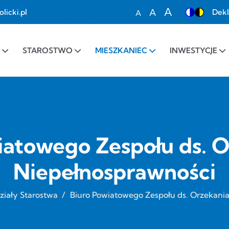
A
A
icki.pl
Dekl
A
Set font size to 100%
Set font size to 1
Set font siz
STAROSTWO
MIESZKANIEC
INWESTYCJE
iatowego Zespołu ds. O
Niepełnosprawności
iały Starostwa
/
Biuro Powiatowego Zespołu ds. Orzekani