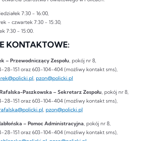
edziałek 7:30 - 16:00,
ek - czwartek 7:30 - 15:30,
ek 7:30 - 15:00.
E KONTAKTOWE:
ek – Przewodniczący Zespołu
, pokój nr 8,
 43-28-151 oraz 603-104-404 (możliwy kontakt sms),
irek@policki.pl
,
pzon@policki.pl
 Rafalska-Paszkowska – Sekretarz Zespołu
, pokój nr 8,
 43-28-151 oraz 603-104-404 (możliwy kontakt sms),
rafalska@policki.pl
,
pzon@policki.pl
 Jabłońska – Pomoc Administracyjna
, pokój nr 8,
 43-28-151 oraz 603-104-404 (możliwy kontakt sms),
jablonska@policki.pl
,
pzon@policki.pl