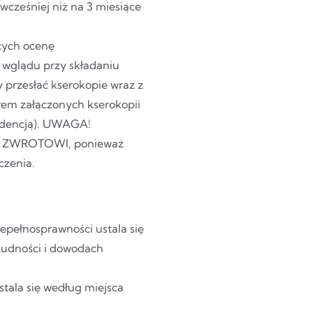
wcześniej niż na 3 miesiące
cych ocenę
o wglądu przy składaniu
 przesłać kserokopie wraz z
łem załączonych kserokopii
ndencją). UWAGA!
 ZWROTOWI, ponieważ
czenia.
epełnosprawności ustala się
ludności i dowodach
tala się według miejsca