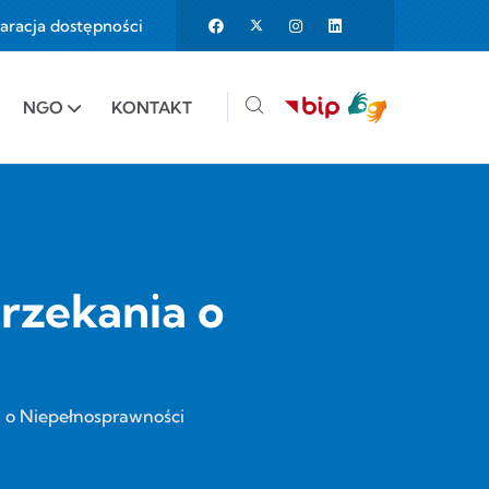
aracja dostępności
25%
e to 150%
NGO
KONTAKT
rzekania o
a o Niepełnosprawności