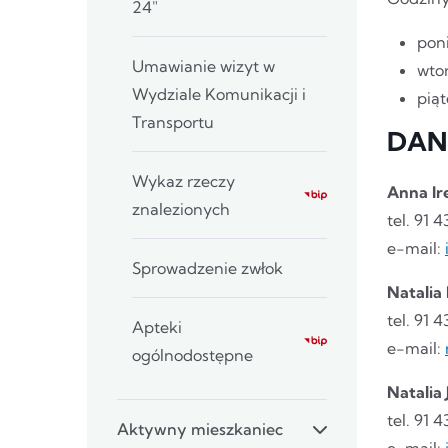
24"
poni
Umawianie wizyt w
wtor
Wydziale Komunikacji i
piąt
Transportu
DAN
Wykaz rzeczy
Anna Ir
znalezionych
tel. 91
e-mail:
Sprowadzenie zwłok
Natalia
tel. 91
Apteki
e-mail:
ogólnodostępne
Natalia
tel. 91
Aktywny mieszkaniec
e-mail: