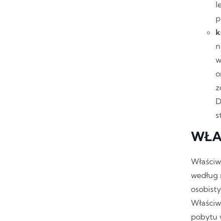
l
p
k
n
w
o
z
D
s
WŁA
Właściw
według 
osobisty
Właściw
pobytu 