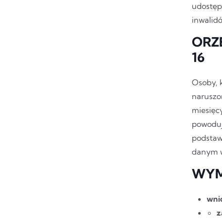
udostępn
inwalid
ORZ
16
Osoby, k
naruszo
miesięc
powoduj
podstaw
danym 
WYM
wni
z