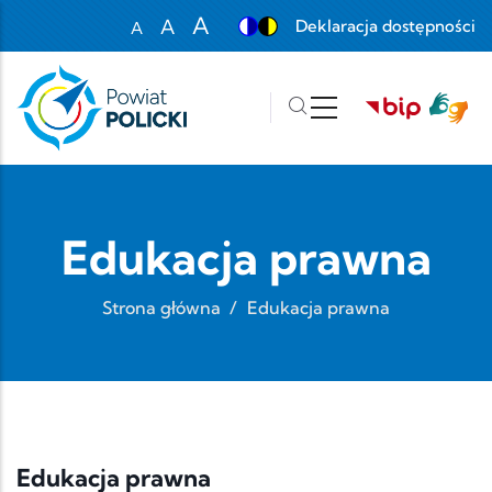
Przejdź do treści
A
A
Deklaracja dostępności
A
Set font size to 100%
Set font size to 125%
Set font size to 150%
Edukacja prawna
Strona główna
/
Edukacja prawna
Edukacja prawna