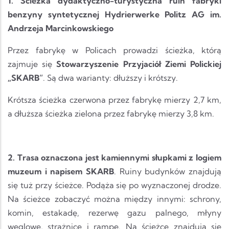
1. Ścieżka dydaktyczno-turystyczna ruin fabryki
benzyny syntetycznej Hydrierwerke Politz AG im.
Andrzeja Marcinkowskiego
Przez fabrykę w Policach prowadzi ścieżka, którą
zajmuje się
Stowarzyszenie Przyjaciół Ziemi Polickiej
„SKARB”
. Są dwa warianty: dłuższy i krótszy.
Krótsza ścieżka czerwona przez fabrykę mierzy 2,7 km,
a dłuższa ścieżka zielona przez fabrykę mierzy 3,8 km.
2. Trasa oznaczona jest kamiennymi słupkami z logiem
muzeum i napisem SKARB
. Ruiny budynków znajdują
się tuż przy ścieżce. Podąża się po wyznaczonej drodze.
Na ścieżce zobaczyć można między innymi: schrony,
komin, estakadę, rezerwę gazu palnego, młyny
węglowe, strażnicę i rampę. Na ścieżce znajdują się