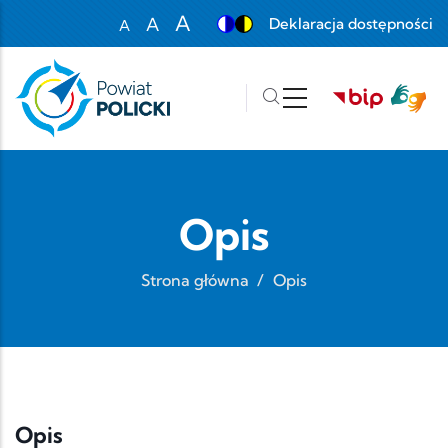
Przejdź do treści
A
A
Deklaracja dostępności
A
Set font size to 100%
Set font size to 125%
Set font size to 150%
Opis
Strona główna
/
Opis
Opis