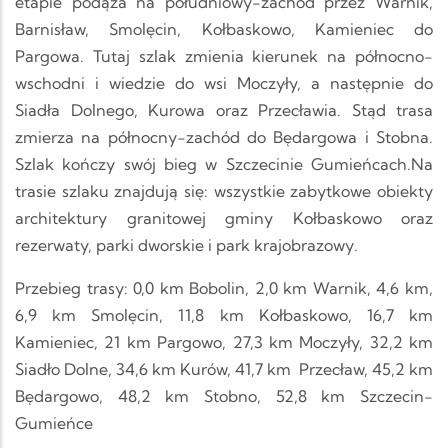
etapie podąża na południowy-zachód przez Warnik,
Barnisław, Smolęcin, Kołbaskowo, Kamieniec do
Pargowa. Tutaj szlak zmienia kierunek na północno-
wschodni i wiedzie do wsi Moczyły, a następnie do
Siadła Dolnego, Kurowa oraz Przecławia. Stąd trasa
zmierza na północny-zachód do Będargowa i Stobna.
Szlak kończy swój bieg w Szczecinie Gumieńcach.Na
trasie szlaku znajdują się: wszystkie zabytkowe obiekty
architektury granitowej gminy Kołbaskowo oraz
rezerwaty, parki dworskie i park krajobrazowy.
Przebieg trasy: 0,0 km Bobolin, 2,0 km Warnik, 4,6 km,
6,9 km Smolęcin, 11,8 km Kołbaskowo, 16,7 km
Kamieniec, 21 km Pargowo, 27,3 km Moczyły, 32,2 km
Siadło Dolne, 34,6 km Kurów, 41,7 km Przecław, 45,2 km
Będargowo, 48,2 km Stobno, 52,8 km Szczecin-
Gumieńce