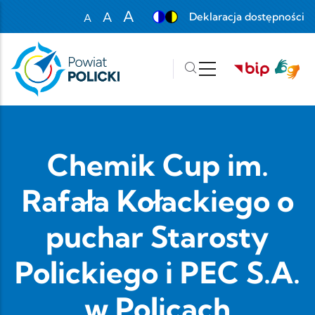
Przejdź do treści
A
A
Deklaracja dostępności
A
Set font size to 100%
Set font size to 125%
Set font size to 150%
Chemik Cup im.
Rafała Kołackiego o
puchar Starosty
Polickiego i PEC S.A.
w Policach