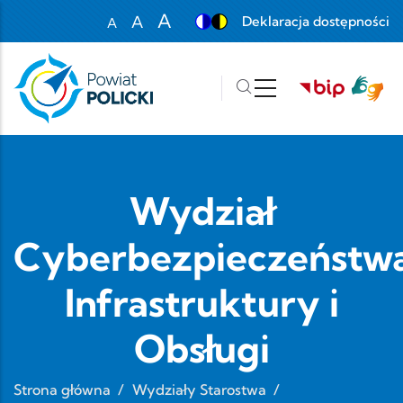
Przejdź do treści
A
A
Deklaracja dostępności
A
Set font size to 100%
Set font size to 125%
Set font size to 150%
Wydział
Cyberbezpieczeństwa
Infrastruktury i
Obsługi
Strona główna
/
Wydziały Starostwa
/