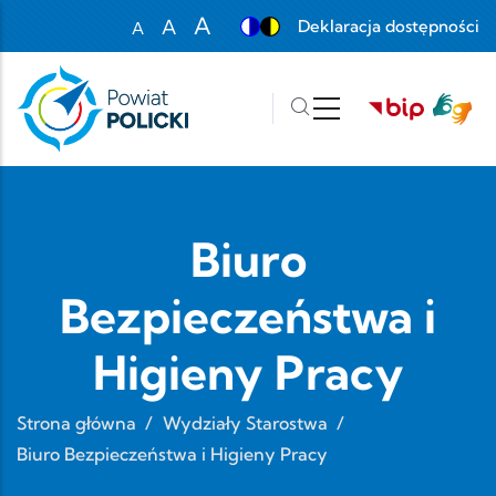
Przejdź do treści
A
A
Deklaracja dostępności
A
Set font size to 100%
Set font size to 125%
Set font size to 150%
Biuro
Bezpieczeństwa i
Higieny Pracy
Strona główna
/
Wydziały Starostwa
/
Biuro Bezpieczeństwa i Higieny Pracy