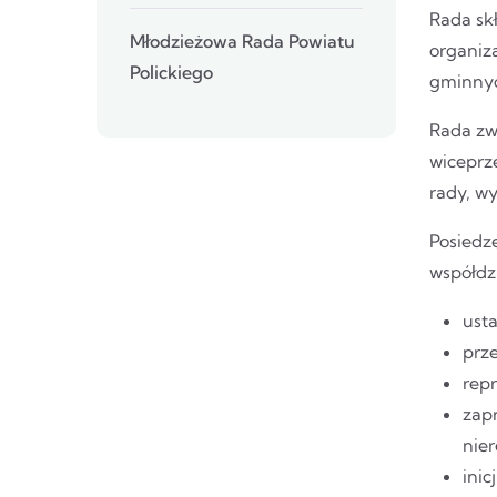
Rada skł
Młodzieżowa Rada Powiatu
organiza
Polickiego
gminnyc
Rada zw
wiceprz
rady, w
Posiedz
współdz
usta
prz
repr
zapr
nie
inic