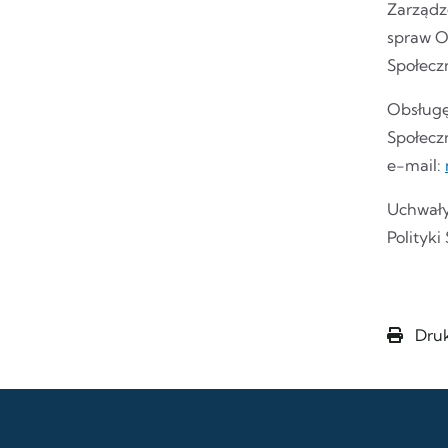
Zarządz
spraw O
Społeczn
Obsługę
Społeczn
e-mail:
Uchwały
Polityki
Druk