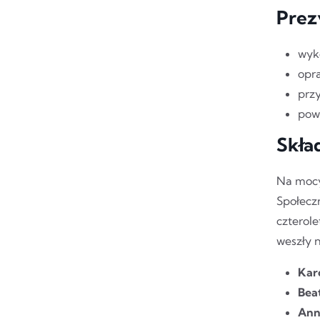
Prez
wyk
opr
prz
pow
Skła
Na mocy
Społecz
czterol
weszły 
Kar
Bea
Ann