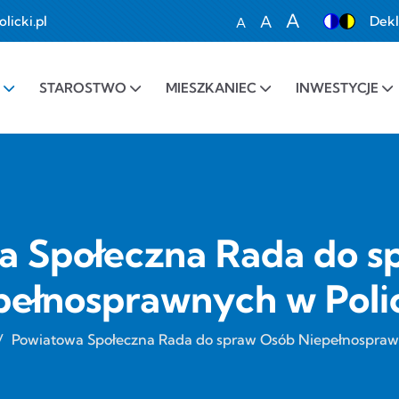
A
A
icki.pl
Dekl
A
Set font size to 100%
Set font size to 1
Set font siz
STAROSTWO
MIESZKANIEC
INWESTYCJE
a Społeczna Rada do s
pełnosprawnych w Poli
/
Powiatowa Społeczna Rada do spraw Osób Niepełnospraw