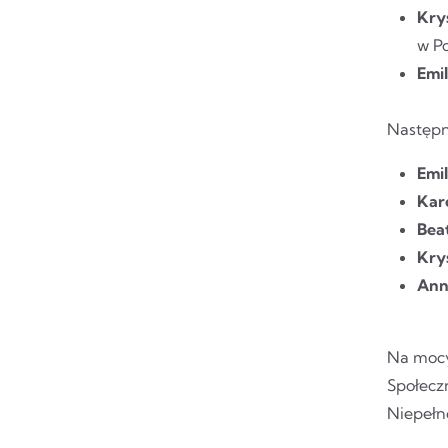
Kry
w Po
Emi
Następn
Emi
Kar
Bea
Kry
Ann
Na mocy
Społecz
Niepełn