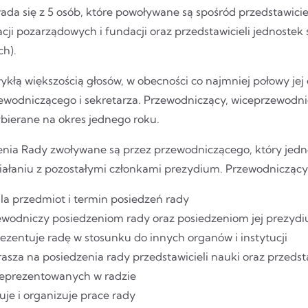
ada się z 5 osób, które powoływane są spośród przedstawiciel
cji pozarządowych i fundacji oraz przedstawicieli jednoste
h).
ykłą większością głosów, w obecności co najmniej połowy je
ewodniczącego i sekretarza. Przewodniczący, wiceprzewodni
ybierane na okres jednego roku.
enia Rady zwoływane są przez przewodniczącego, który jedn
iałaniu z pozostałymi członkami prezydium. Przewodniczący 
la przedmiot i termin posiedzeń rady
ewodniczy posiedzeniom rady oraz posiedzeniom jej prezyd
ezentuje radę w stosunku do innych organów i instytucji
asza na posiedzenia rady przedstawicieli nauki oraz przedsta
reprezentowanych w radzie
juje i organizuje prace rady