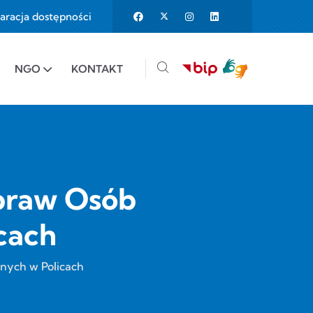
aracja dostępności
25%
e to 150%
NGO
KONTAKT
praw Osób
cach
nych w Policach