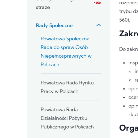
rozporzą
straże
trybu d
560).
Rady Społeczne
Zakr
Powiatowa Społeczna
Rada do spraw Osób
Do zakre
Niepełnosprawnych w
insp
Policach
i
r
Powiatowa Rada Rynku
opi
Pracy w Policach
oce
opi
Powiatowa Rada
sku
Działalności Pożytku
Orga
Publicznego w Policach