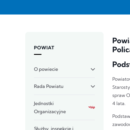
Powi
POWIAT
Poli
Pods
O powiecie
Powiato
Rada Powiatu
Starost
spraw O
Jednostki
4 lata.
Organizacyjne
Podstawą
zawodowe
Służby, inspekcje i