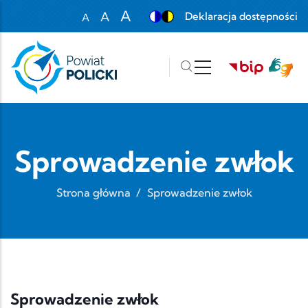
Przejdź do treści
A
A
Deklaracja dostępności
A
Set font size to 100%
Set font size to 125%
Set font size to 150%
Sprowadzenie zwłok
Strona główna
/
Sprowadzenie zwłok
Sprowadzenie zwłok