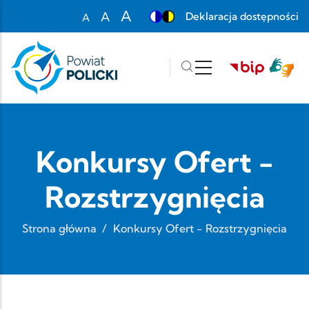
Przejdź do treści
A
A
Deklaracja dostępności
A
Set font size to 100%
Set font size to 125%
Set font size to 150%
Konkursy Ofert -
Rozstrzygnięcia
Strona główna
/
Konkursy Ofert - Rozstrzygnięcia