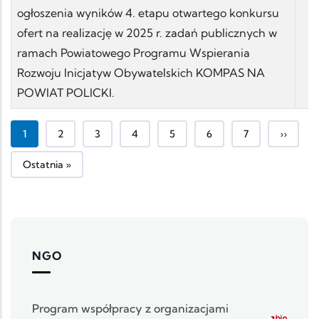
ogłoszenia wyników 4. etapu otwartego konkursu
ofert na realizację w 2025 r. zadań publicznych w
ramach Powiatowego Programu Wspierania
Rozwoju Inicjatyw Obywatelskich KOMPAS NA
POWIAT POLICKI.
Bieżąca strona
Strona
Strona
Strona
Strona
Strona
Strona
Następn
1
2
3
4
5
6
7
››
Ostatnia strona
Ostatnia »
NGO
Program współpracy z organizacjami