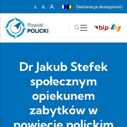
Przejdź do treści
A
A
Deklaracja dostępności
A
Set font size to 100%
Set font size to 125%
Set font size to 150%
Dr Jakub Stefek
społecznym
opiekunem
zabytków w
powiecie polickim