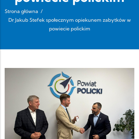
Strona główna
/
Dr Jakub Stefek społecznym opiekunem zabytków w
powiecie polickim