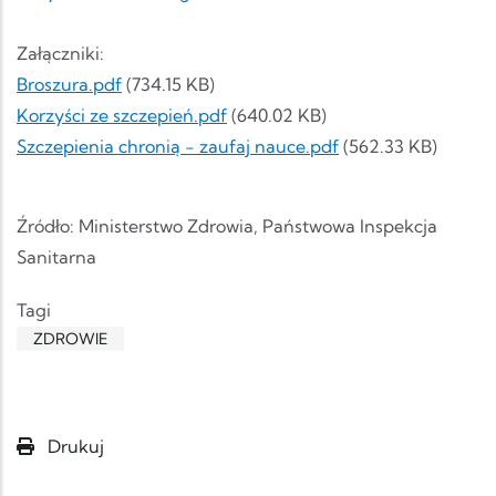
Załączniki:
Dokument
Broszura.pdf
(734.15 KB)
Dokument
Korzyści ze szczepień.pdf
(640.02 KB)
Dokument
Szczepienia chronią - zaufaj nauce.pdf
(562.33 KB)
Źródło: Ministerstwo Zdrowia, Państwowa Inspekcja
Sanitarna
Tagi
ZDROWIE
Drukuj