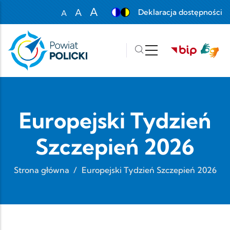
Przejdź do treści
A
A
Deklaracja dostępności
A
Set font size to 100%
Set font size to 125%
Set font size to 150%
Europejski Tydzień
Szczepień 2026
Strona główna
/
Europejski Tydzień Szczepień 2026