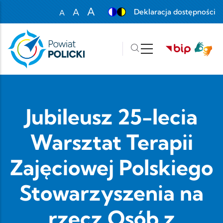
Przejdź do treści
A
A
Deklaracja dostępności
A
Set font size to 100%
Set font size to 125%
Set font size to 150%
Jubileusz 25-lecia
Warsztat Terapii
Zajęciowej Polskiego
Stowarzyszenia na
rzecz Osób z