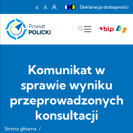
Przejdź do treści
A
A
Deklaracja dostępności
A
Set font size to 100%
Set font size to 125%
Set font size to 150%
Komunikat w
sprawie wyniku
przeprowadzonych
konsultacji
Strona główna
/