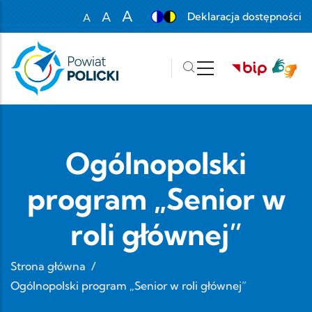
Przejdź do treści
A
A
Deklaracja dostępności
A
Set font size to 100%
Set font size to 125%
Set font size to 150%
Ogólnopolski
program „Senior w
roli głównej”
Strona główna
/
Ogólnopolski program „Senior w roli głównej”