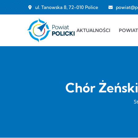
Przejdź do treści
ul. Tanowska 8, 72-010 Police
powiat@pol
Main navigation
AKTUALNOŚCI
POWIAT
Chór Żeński
S