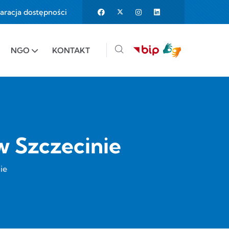
aracja dostępności
25%
e to 150%
NGO
KONTAKT
w Szczecinie
ie