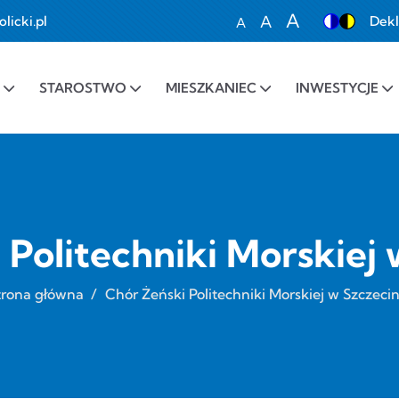
A
A
icki.pl
Dekl
A
Set font size to 100%
Set font size to 1
Set font siz
STAROSTWO
MIESZKANIEC
INWESTYCJE
 Politechniki Morskiej 
trona główna
/
Chór Żeński Politechniki Morskiej w Szczecin