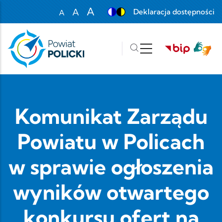
Przejdź do treści
A
A
Deklaracja dostępności
A
Set font size to 100%
Set font size to 125%
Set font size to 150%
Komunikat Zarządu
Powiatu w Policach
w sprawie ogłoszenia
wyników otwartego
konkursu ofert na