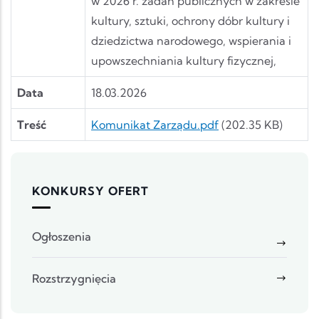
w 2026 r. zadań publicznych w zakresie
kultury, sztuki, ochrony dóbr kultury i
dziedzictwa narodowego, wspierania i
upowszechniania kultury fizycznej,
Data
18.03.2026
Dokument
Treść
Komunikat Zarządu.pdf
(202.35 KB)
KONKURSY OFERT
Ogłoszenia
Rozstrzygnięcia