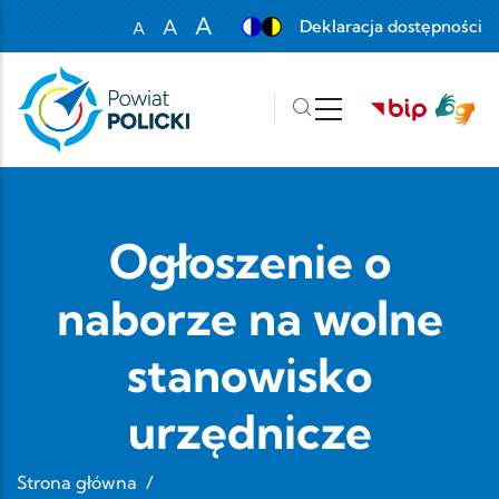
Przejdź do treści
A
A
Deklaracja dostępności
A
Set font size to 100%
Set font size to 125%
Set font size to 150%
Ogłoszenie o
naborze na wolne
stanowisko
urzędnicze
Strona główna
/