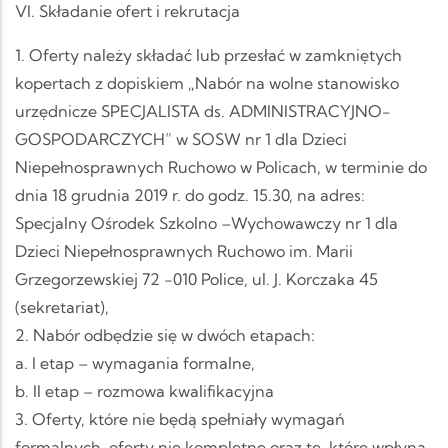
VI. Składanie ofert i rekrutacja
1. Oferty należy składać lub przesłać w zamkniętych
kopertach z dopiskiem „Nabór na wolne stanowisko
urzędnicze SPECJALISTA ds. ADMINISTRACYJNO-
GOSPODARCZYCH” w SOSW nr 1 dla Dzieci
Niepełnosprawnych Ruchowo w Policach, w terminie do
dnia 18 grudnia 2019 r. do godz. 15.30, na adres:
Specjalny Ośrodek Szkolno –Wychowawczy nr 1 dla
Dzieci Niepełnosprawnych Ruchowo im. Marii
Grzegorzewskiej 72 -010 Police, ul. J. Korczaka 45
(sekretariat),
2. Nabór odbędzie się w dwóch etapach:
a. I etap – wymagania formalne,
b. II etap – rozmowa kwalifikacyjna
3. Oferty, które nie będą spełniały wymagań
formalnych, oferty nie kompletne oraz te, które wpłyną