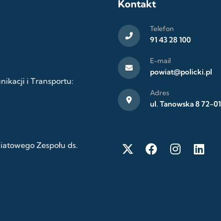
Kontakt
Telefon
91 43 28 100
E-mail
powiat@policki.pl
kacji i Transportu:
Adres
ul. Tanowska 8 72-01
wiatowego Zespołu ds.