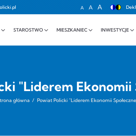
A
A
icki.pl
Dekl
A
Set font size to 100%
Set font size to 1
Set font siz
STAROSTWO
MIESZKANIEC
INWESTYCJE
cki "Liderem Ekonomii
trona główna
/
Powiat Policki "Liderem Ekonomii Społeczne