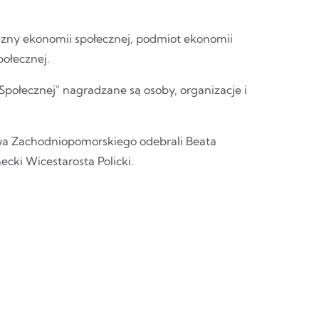
azny ekonomii społecznej, podmiot ekonomii
połecznej.
połecznej" nagradzane są osoby, organizacje i
twa Zachodniopomorskiego odebrali Beata
cki Wicestarosta Policki.