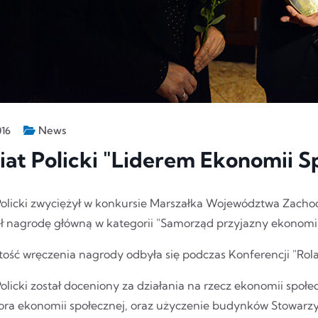
News
016
at Policki "Liderem Ekonomii S
Policki zwyciężył w konkursie Marszałka Województwa Zacho
ł nagrodę główną w kategorii "Samorząd przyjazny ekonomii
tość wręczenia nagrody odbyła się podczas Konferencji "Rol
olicki został doceniony za działania na rzecz ekonomii społe
ora ekonomii społecznej, oraz użyczenie budynków Stowarz