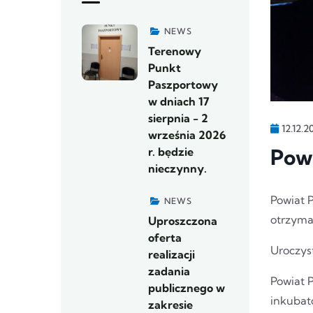
NEWS
Terenowy
Punkt
Paszportowy
w dniach 17
sierpnia - 2
12.12.2
września 2026
Powi
r. będzie
nieczynny.
Powiat 
NEWS
otrzyma
Uproszczona
oferta
Uroczys
realizacji
zadania
Powiat P
publicznego w
inkubat
zakresie