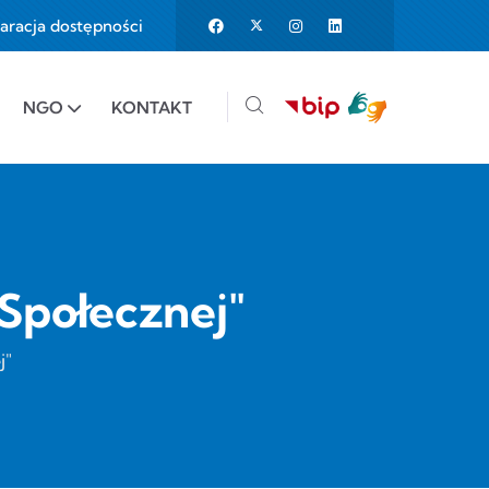
aracja dostępności
25%
e to 150%
NGO
KONTAKT
 Społecznej"
j"