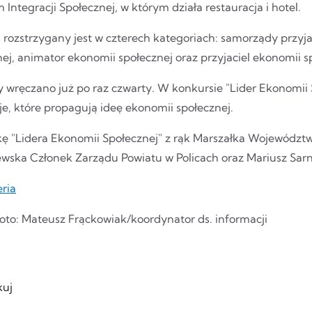
Integracji Społecznej, w którym działa restauracja i hotel.
 rozstrzygany jest w czterech kategoriach: samorządy przyj
ej, animator ekonomii społecznej oraz przyjaciel ekonomii s
 wręczano już po raz czwarty. W konkursie "Lider Ekonomii S
je, które propagują ideę ekonomii społecznej.
kę "Lidera Ekonomii Społecznej" z rąk Marszałka Wojewódz
wska Członek Zarządu Powiatu w Policach oraz Mariusz Sarne
eria
Foto: Mateusz Frąckowiak/koordynator ds. informacji
uj