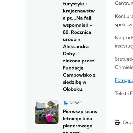
Centrum 
turystyki i
krajoznawstw
Konkurs
a pt. „Na fali
społeczn
wspomnień -
80. Rocznica
Nagrody
urodzin
instytuc
Aleksandra
Doby. "
Statuet
złożona przez
Chmiele
Fundację
Campowisko z
Fotogal
siedzibą w
Ołoboku.
Tekst i 
NEWS
Pierwszy seans
letniego kina
Druk
plenerowego
za nami