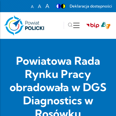
Przejdź do treści
A
A
Deklaracja dostępności
A
Set font size to 100%
Set font size to 125%
Set font size to 150%
Powiatowa Rada
Rynku Pracy
obradowała w DGS
Diagnostics w
Rosówku