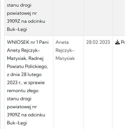
stanu drogi
powiatowej nr
3909Z na odcinku
Buk-Łęgi
WNIOSEK nr 1 Pani
Aneta
28.02.2023
Pobi
Anety Rejczyk-
Rejczyk-
Matysiak, Radnej
Matysiak
Powiatu Polickiego,
z dnia 28 lutego
2023 r., w sprawie
remontu złego
stanu drogi
powiatowej nr
3909Z na odcinku
Buk-Łęgi