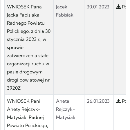
WNIOSEK Pana
Jacek
30.01.2023
Pobi
Jacka Fabisiaka,
Fabisiak
Radnego Powiatu
Polickiego, z dnia 30
stycznia 2023 r., w
sprawie
zatwierdzenia stałej
organizacji ruchu w
pasie drogowym
drogi powiatowej nr
3920Z
WNIOSEK Pani
Aneta
26.01.2023
Pobi
Anety Rejczyk-
Rejczyk-
Matysiak, Radnej
Matysiak
Powiatu Polickiego,