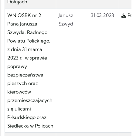
Dołujach
WNIOSEK nr 2
Janusz
31.03.2023
Pobi
Pana Janusza
Szwyd
Szwyda, Radnego
Powiatu Polickiego,
z dnia 31 marca
2023 r., w sprawie
poprawy
bezpieczeństwa
pieszych oraz
kierowców
przemieszczających
się ulicami
Piłsudskiego oraz
Siedlecką w Policach