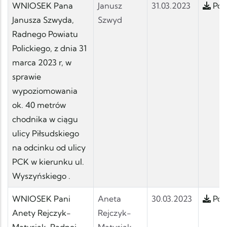
WNIOSEK Pana
Janusz
31.03.2023
Pobi
Janusza Szwyda,
Szwyd
Radnego Powiatu
Polickiego, z dnia 31
marca 2023 r, w
sprawie
wypoziomowania
ok. 40 metrów
chodnika w ciągu
ulicy Piłsudskiego
na odcinku od ulicy
PCK w kierunku ul.
Wyszyńskiego .
WNIOSEK Pani
Aneta
30.03.2023
Pobi
Anety Rejczyk-
Rejczyk-
Matysiak, Radnej
Matysiak