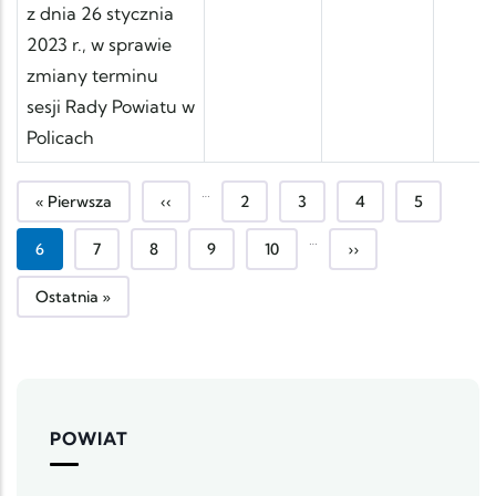
z dnia 26 stycznia
2023 r., w sprawie
zmiany terminu
sesji Rady Powiatu w
Policach
…
Pierwsza strona
Poprzednia strona
Strona
Strona
Strona
Strona
« Pierwsza
‹‹
2
3
4
5
…
Bieżąca strona
Strona
Strona
Strona
Strona
Następna strona
6
7
8
9
10
››
Ostatnia strona
Ostatnia »
POWIAT