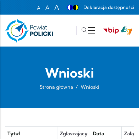
Przejdź do treści
A
A
Deklaracja dostępności
A
Set font size to 100%
Set font size to 125%
Set font size to 150%
Wnioski
Strona główna
/
Wnioski
Tytuł
Zgłaszający
Data
Załąc