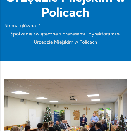
Policach
Strona główna
/
Spotkanie świąteczne z prezesami i dyrektorami w
Urzędzie Miejskim w Policach