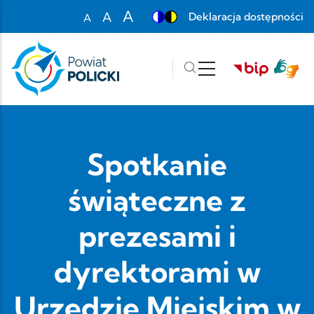
Przejdź do treści
A
A
Deklaracja dostępności
A
Set font size to 100%
Set font size to 125%
Set font size to 150%
Spotkanie
świąteczne z
prezesami i
dyrektorami w
Urzędzie Miejskim w