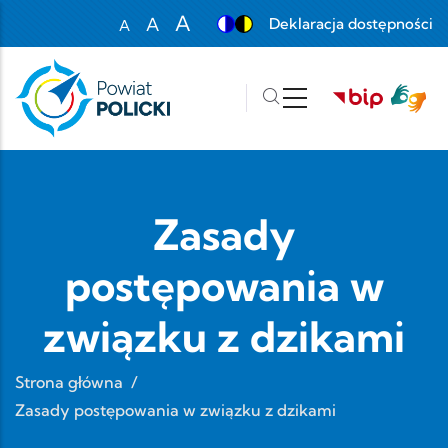
Przejdź do treści
A
A
Deklaracja dostępności
A
Set font size to 100%
Set font size to 125%
Set font size to 150%
Zasady
postępowania w
związku z dzikami
Strona główna
/
Zasady postępowania w związku z dzikami