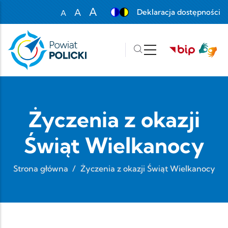
Przejdź do treści
A
A
Deklaracja dostępności
A
Set font size to 100%
Set font size to 125%
Set font size to 150%
Życzenia z okazji
Świąt Wielkanocy
Strona główna
/
Życzenia z okazji Świąt Wielkanocy