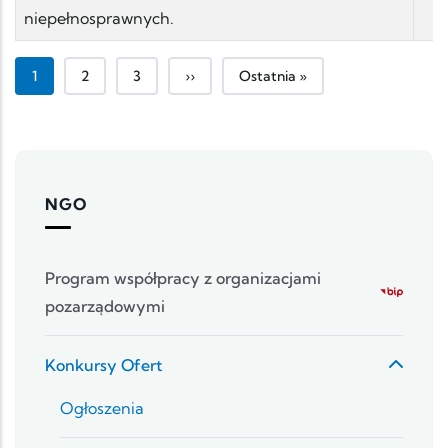
niepełnosprawnych.
Bieżąca strona
Strona
Strona
Następna strona
Ostatnia strona
1
2
3
››
Ostatnia »
NGO
Program współpracy z organizacjami
pozarządowymi
Konkursy Ofert
Ogłoszenia