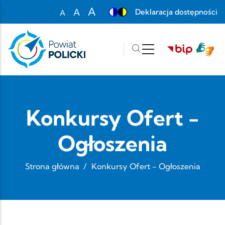
Przejdź do treści
A
A
Deklaracja dostępności
A
Set font size to 100%
Set font size to 125%
Set font size to 150%
Konkursy Ofert -
Ogłoszenia
Strona główna
/
Konkursy Ofert - Ogłoszenia