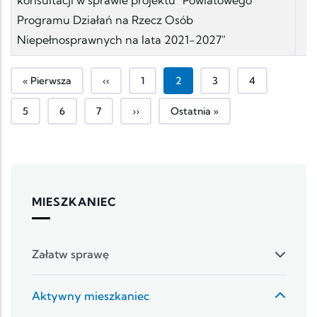
Programu Działań na Rzecz Osób
Niepełnosprawnych na lata 2021-2027"
Pierwsza strona
Poprzednia strona
Strona
Bieżąca strona
Strona
Strona
« Pierwsza
‹‹
1
2
3
4
Strona
Strona
Strona
Następna strona
Ostatnia strona
5
6
7
››
Ostatnia »
MIESZKANIEC
Załatw sprawę
Aktywny mieszkaniec