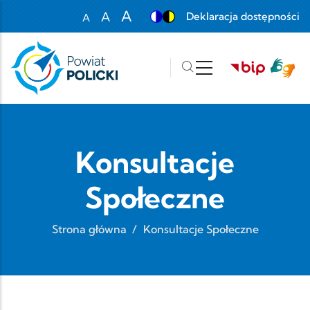
Przejdź do treści
A
A
Deklaracja dostępności
A
Set font size to 100%
Set font size to 125%
Set font size to 150%
Konsultacje
Społeczne
Strona główna
/
Konsultacje Społeczne