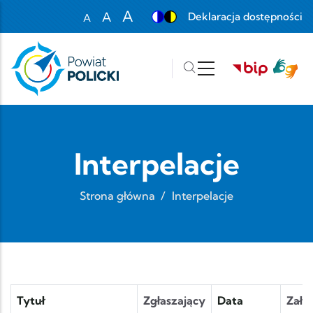
Przejdź do treści
A
A
Deklaracja dostępności
A
Set font size to 100%
Set font size to 125%
Set font size to 150%
Interpelacje
Strona główna
/
Interpelacje
Tytuł
Zgłaszający
Data
Załą