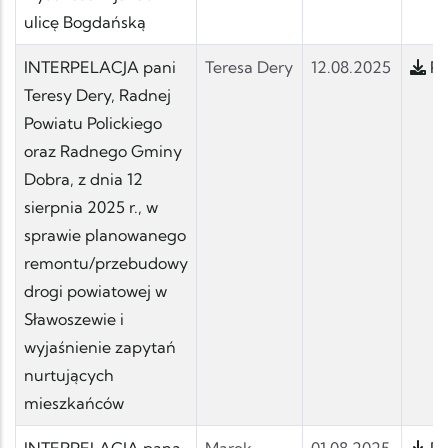
ulicę Bogdańską
INTERPELACJA pani
Teresa Dery
12.08.2025
Po
Teresy Dery, Radnej
Powiatu Polickiego
oraz Radnego Gminy
Dobra, z dnia 12
sierpnia 2025 r., w
sprawie planowanego
remontu/przebudowy
drogi powiatowej w
Sławoszewie i
wyjaśnienie zapytań
nurtujących
mieszkańców
INTERPELACJA pana
Marek
01.08.2025
Po