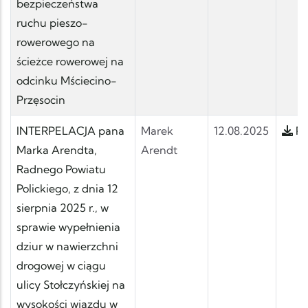
bezpieczeństwa
ruchu pieszo-
rowerowego na
ścieżce rowerowej na
odcinku Mściecino-
Przęsocin
INTERPELACJA pana
Marek
12.08.2025
Po
Marka Arendta,
Arendt
Radnego Powiatu
Polickiego, z dnia 12
sierpnia 2025 r., w
sprawie wypełnienia
dziur w nawierzchni
drogowej w ciągu
ulicy Stołczyńskiej na
wysokości wjazdu w