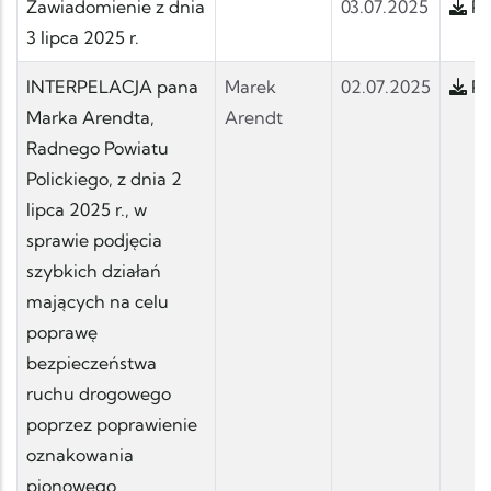
Zawiadomienie z dnia
03.07.2025
Po
3 lipca 2025 r.
INTERPELACJA pana
Marek
02.07.2025
Po
Marka Arendta,
Arendt
Radnego Powiatu
Polickiego, z dnia 2
lipca 2025 r., w
sprawie podjęcia
szybkich działań
mających na celu
poprawę
bezpieczeństwa
ruchu drogowego
poprzez poprawienie
oznakowania
pionowego