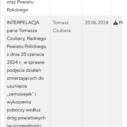
oraz Powiatu
Polickiego
INTERPELACJA
Tomasz
20.06.2024
Pobi
pana Tomasza
Czubara
Czubary, Radnego
Powiatu Polickiego,
z dnia 20 czerwca
2024 r., w sprawie
podjęcia działań
zmierzających do
usunięcia
„samosiejek” i
wykoszenia
poboczy wzdłuż
dróg powiatowych
(w szczególności