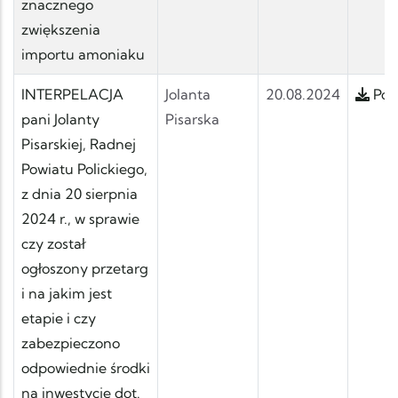
znacznego
zwiększenia
importu amoniaku
INTERPELACJA
Jolanta
20.08.2024
Pobi
pani Jolanty
Pisarska
Pisarskiej, Radnej
Powiatu Polickiego,
z dnia 20 sierpnia
2024 r., w sprawie
czy został
ogłoszony przetarg
i na jakim jest
etapie i czy
zabezpieczono
odpowiednie środki
na inwestycję dot.