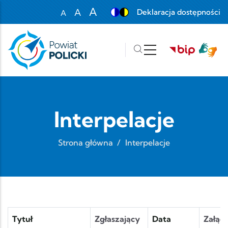
Przejdź do treści
A
A
Deklaracja dostępności
A
Set font size to 100%
Set font size to 125%
Set font size to 150%
Interpelacje
Strona główna
/
Interpelacje
Tytuł
Zgłaszający
Data
Załąc