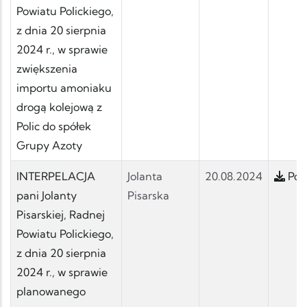
Powiatu Polickiego,
z dnia 20 sierpnia
2024 r., w sprawie
zwiększenia
importu amoniaku
drogą kolejową z
Polic do spółek
Grupy Azoty
INTERPELACJA
Jolanta
20.08.2024
Pobi
pani Jolanty
Pisarska
Pisarskiej, Radnej
Powiatu Polickiego,
z dnia 20 sierpnia
2024 r., w sprawie
planowanego