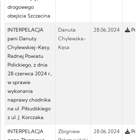
drogowego
obejścia Szczecina
INTERPELACJA
Danuta
28.06.2024
Pobi
pani Danuty
Chylewska-
Chylewskiej-Kęsy,
Kęsa
Radnej Powiatu
Polickiego, z dnia
28 czerwca 2024 r.,
w sprawie
wykonania
naprawy chodnika
na ul. Piłsudskiego
z ul. J. Korczaka.
INTERPELACJA
Zbigniew
28.06.2024
Pobi
pana Zbigniewa
Pokrzywiński