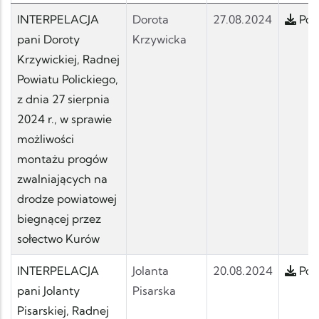
INTERPELACJA
Dorota
27.08.2024
Pobi
pani Doroty
Krzywicka
Krzywickiej, Radnej
Powiatu Polickiego,
z dnia 27 sierpnia
2024 r., w sprawie
możliwości
montażu progów
zwalniających na
drodze powiatowej
biegnącej przez
sołectwo Kurów
INTERPELACJA
Jolanta
20.08.2024
Pobi
pani Jolanty
Pisarska
Pisarskiej, Radnej