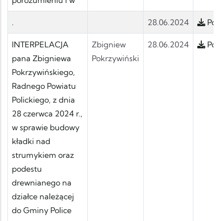
.
28.06.2024
Pobi
INTERPELACJA
Zbigniew
28.06.2024
Pobi
pana Zbigniewa
Pokrzywiński
Pokrzywińskiego,
Radnego Powiatu
Polickiego, z dnia
28 czerwca 2024 r.,
w sprawie budowy
kładki nad
strumykiem oraz
podestu
drewnianego na
działce należącej
do Gminy Police