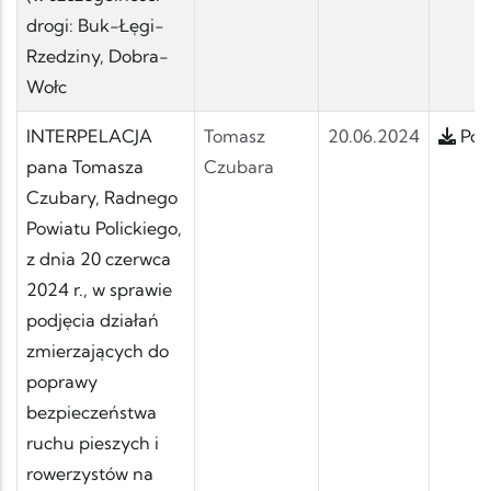
drogi: Buk-Łęgi-
Rzedziny, Dobra-
Wołc
INTERPELACJA
Tomasz
20.06.2024
Pobi
pana Tomasza
Czubara
Czubary, Radnego
Powiatu Polickiego,
z dnia 20 czerwca
2024 r., w sprawie
podjęcia działań
zmierzających do
poprawy
bezpieczeństwa
ruchu pieszych i
rowerzystów na